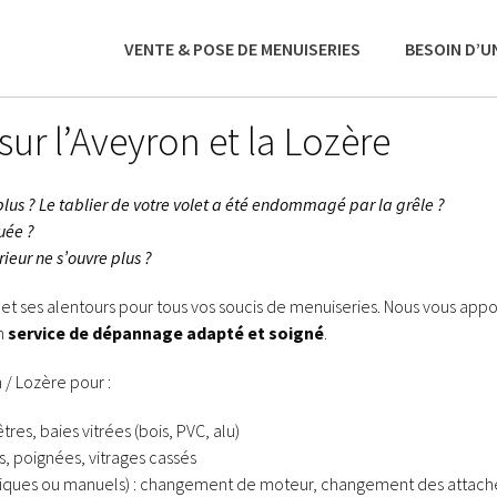
VENTE & POSE DE MENUISERIES
BESOIN D’U
r l’Aveyron et la Lozère
lus ? Le tablier de votre volet a été endommagé par la grêle ?
uée ?
ieur ne s’ouvre plus ?
 et ses alentours pour tous vos soucis de menuiseries. Nous vous app
un
service de dépannage adapté et soigné
.
 / Lozère pour :
es, baies vitrées (bois, PVC, alu)
 poignées, vitrages cassés
riques ou manuels) : changement de moteur, changement des attach