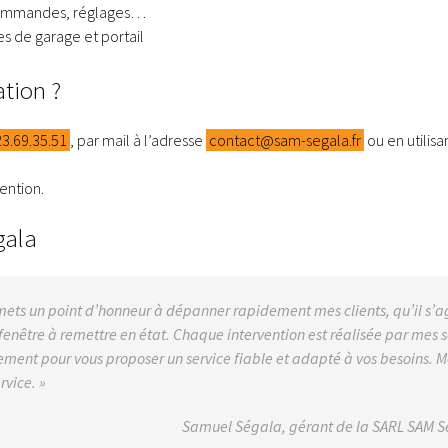
écommandes, réglages…
 de garage et portail
tion ?
23.69.35.51
, par mail à l’adresse
contact@sam-segala.fr
ou en utilisa
ention.
gala
 mets un point d’honneur à dépanner rapidement mes clients, qu’il s’a
enêtre à remettre en état. Chaque intervention est réalisée par mes s
ement pour vous proposer un service fiable et adapté à vos besoins. M
rvice. »
Samuel Ségala, gérant de la SARL SAM 