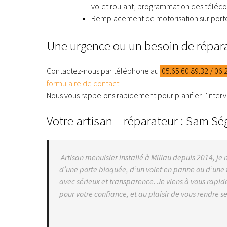
volet roulant, programmation des tél
Remplacement de motorisation sur portes
Une urgence ou un besoin de répara
Contactez-nous par téléphone au
05.65.60.89.32 / 06.
formulaire de contact
.
Nous vous rappelons rapidement pour planifier l’interv
Votre artisan – réparateur : Sam Sé
Artisan menuisier installé à Millau depuis 2014, je
d’une porte bloquée, d’un volet en panne ou d’une f
avec sérieux et transparence. Je viens à vous rapid
pour votre confiance, et au plaisir de vous rendre se