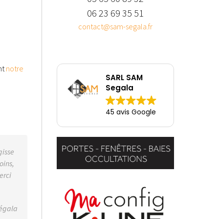
06 23 69 35 51
contact@sam-segala.fr
nt
notre
SARL SAM
Segala
45 avis Google
gisse
oins,
erci
Ségala